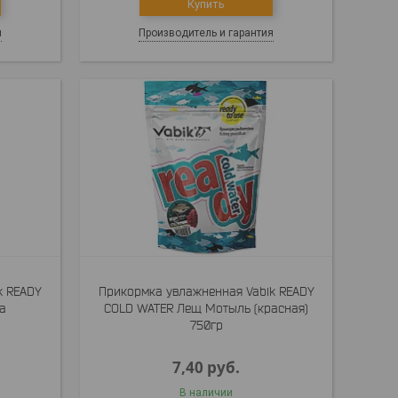
Купить
я
Производитель и гарантия
k READY
Прикормка увлажненная Vabik READY
а
COLD WATER Лещ Мотыль (красная)
750гр
7,40
руб.
В наличии