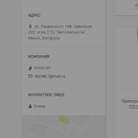
П
ул. Лещинского 14А, павильон
232, этаж 2,ТЦ "Автозапчасти",
Минск, Беларусь
KVOK.BY
5629821@mail.ru
Прикорм
Елена
COL