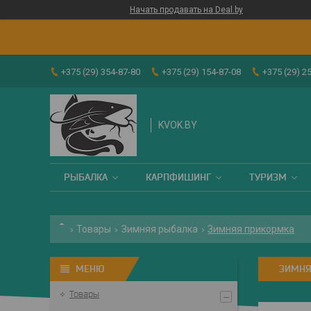
Начать продавать на Deal.by
+375 (29) 354-87-80
+375 (29) 154-87-08
+375 (29) 2
KVOK.BY
РЫБАЛКА
КАРПФИШИНГ
ТУРИЗМ
Товары
Зимняя рыбалка
Зимняя прикормка
ЗИМНЯ
Товары