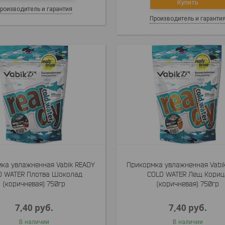
Купить
роизводитель и гарантия
Производитель и гаранти
ка увлажненная Vabik READY
Прикормка увлажненная Vabi
D WATER Плотва Шоколад
COLD WATER Лещ Кориц
(коричневая) 750гр
(коричневая) 750гр
7,40
руб.
7,40
руб.
В наличии
В наличии