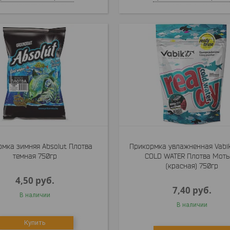
мка зимняя Absolut Плотва
Прикормка увлажненная Vabi
темная 750гр
COLD WATER Плотва Мот
(красная) 750гр
4,50
руб.
7,40
руб.
В наличии
В наличии
Купить