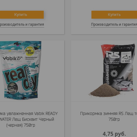
Купить
Купить
роизводитель и гарантия
Производитель и гаранти
ка увлажненная Vabik READY
Прикормка зимняя RS Лещ 
WATER Лещ Бисквит Черный
750гр
(черная) 750гр
4,75
руб.