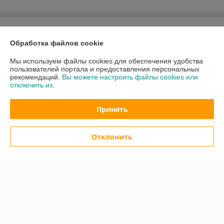
О нас
Обработка файлов cookie
Контакты
Мы используем файлы cookies для обеспечения удобства
пользователей портала и предоставления персональных
Доставка и оплата
рекомендаций.
Вы можете настроить файлы cookies или
отключить их.
График работы
Принять
Полная версия сайта
Отклонить
Политика обработки cookies
Сайт создан на платформе Deal.by
Информация для покупателя
Юридическое лицо:
Общество с ограниченной ответственностью «Квок