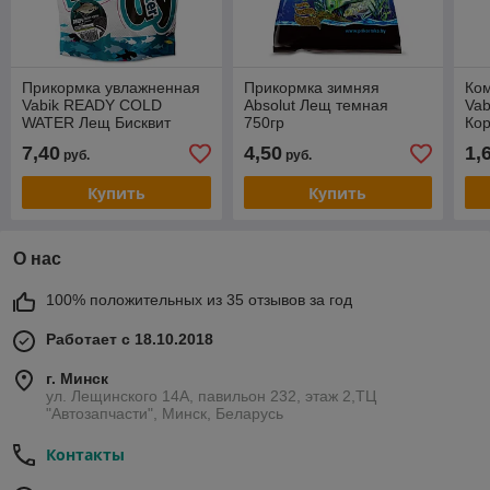
Прикормка увлажненная
Прикормка зимняя
Ко
Vabik READY COLD
Absolut Лещ темная
Vab
WATER Лещ Бисквит
750гр
Кор
Черный (черная) 750гр
7,40
4,50
1,
руб.
руб.
Купить
Купить
О нас
100% положительных из 35 отзывов за год
Работает с 18.10.2018
г. Минск
ул. Лещинского 14А, павильон 232, этаж 2,ТЦ
"Автозапчасти", Минск, Беларусь
Контакты