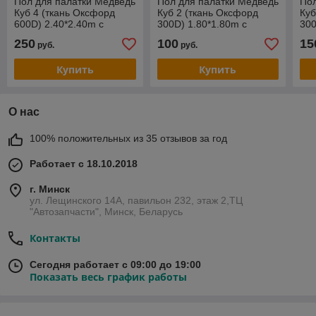
Пол для палатки Медведь
Пол для палатки Медведь
Пол
Куб 4 (ткань Оксфорд
Куб 2 (ткань Оксфорд
Куб
600D) 2.40*2.40m с
300D) 1.80*1.80m с
300
закрывающимися
закрывающимися
за
250
100
15
руб.
руб.
отверстиями под лунки
отверстиями под лунки
отв
Купить
Купить
О нас
100% положительных из 35 отзывов за год
Работает с 18.10.2018
г. Минск
ул. Лещинского 14А, павильон 232, этаж 2,ТЦ
"Автозапчасти", Минск, Беларусь
Контакты
Сегодня работает с 09:00 до 19:00
Показать весь график работы