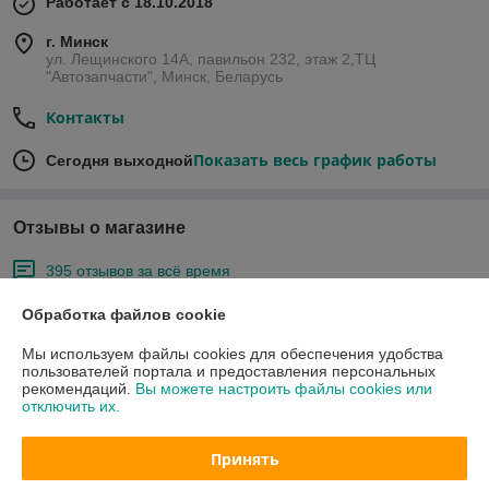
Работает с 18.10.2018
г. Минск
ул. Лещинского 14А, павильон 232, этаж 2,ТЦ
"Автозапчасти", Минск, Беларусь
Контакты
Показать весь график работы
Сегодня выходной
Отзывы о магазине
395 отзывов за всё время
Обработка файлов cookie
Покупатель
25.06.2026
Отлично
Мы используем файлы cookies для обеспечения удобства
пользователей портала и предоставления персональных
рекомендаций.
Вы можете настроить файлы cookies или
Хорошие цены!
отключить их.
Покупатель
23.06.2026
Принять
Очень плохо