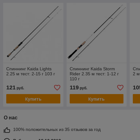
Спиннинг Kaida Lights
Спиннинг Kaida Storm
Спи
2.25 м тест: 2-15 г 103 г
Rider 2.35 м тест: 1-12 г
2 м
110 г
121
119
10
руб.
руб.
Купить
Купить
О нас
100% положительных из 35 отзывов за год