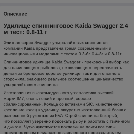
Описание
Удилище спиннинговое Kaida Swagger 2.4
м тест: 0.8-11 г
Элитная серия Swagger ультралайтовых спиннингов
компании Kaida представлена тремя современными и
инновационными моделями с тестом 0.3-6г, 0.4-8г и 0.8-11г.
Спиннинговое удилище Kaida Swagger - прекрасный выбор как
для начинающего рыболова, не желающего переплачивать
деньги за брендовое дорогое удилище, так и для опытного
сторожила, знающего реальное соотношение цена/качество
ультралайтового спиннинга.
Изготовлен из высокомодульного углепластика высокой
марки IM7, очень легкий и прочный, хорошо
сбалансированный. Кольца со вставками SIC, качественное
крепление колец к удилищу, аккуратно изготовленный бланк с
разнесенной рукоятью из EVA. Строй спиннинга быстрый,
что позволяет уверенно подсекать рыбу и работать с твичингом
и джигом. Чутко чувствуются поклевки на почти все типы
приманок весом в диапазоне заявленного производителем