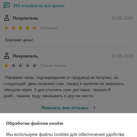
395 отзывов за всё время
Покупатель
25.06.2026
Отлично
Хорошие цены!
Покупатель
23.06.2026
Очень плохо
Оформил заказ, подтверждения от продавца не получил, на 
следующий  день позвонил сам, товара в наличии не оказалось, 
обещали через  3 дня уточнить срок доставки,  прошло 6 
дней...тишина, буду заказывать в другом месте.
Показать все отзывы
Обработка файлов cookie
О нас
Мы используем файлы cookies для обеспечения удобства