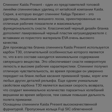
Спиннинг Kaida Present - один из представителей топовой
линейки спиннинговых удилищ от китайской компании Kaida.
Серия, в которую входит спиннинг Кайда Презент - это
удилища, лишенные внешнего лоска, ориентированные на
отличные рабочие показатели и максимальную
функциональность снасти. Классический черный дизайн бланка
дополняет лакированный черный пластик катушкодержателя с
вставками из пористого материала EVA очень высокого
качества.
Для производства бланка спиннинга Kaida Present используется
карбон T30, отличительной особенностью которого является
то, что в его составе находится минимальное содержание
связующего вещества. Это обеспечивает снасти невероятную
легкость и высокие рабочие характеристики. Спиннинг получил
отличную чувствительность, во время проводки он уверенно
передает на бланк любые касания приманкой травы, коряг или
любых других деталей рельефа. Еще одним уникальным
свойством карбона T30 является высокая скорость возврата,
что создает минимальное количество паразитных колебаний
вершинки во время забросов, тем самым повышая дальность
полета приманки.
Оснащены спиннинги Kaida Present высококачественной
фурнитурой. Пропускные кольца Fuji SIC облегченной