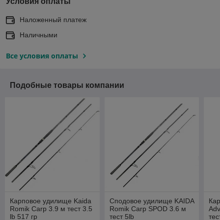
Условия оплаты
Наложенный платеж
Наличными
Все условия оплаты
Подобные товары компании
Карповое удилище Kaida
Сподовое удилище KAIDA
Кар
Romik Carp 3.9 м тест 3.5
Romik Carp SPOD 3.6 м
Adv
lb 517 гр
тест 5lb
тес