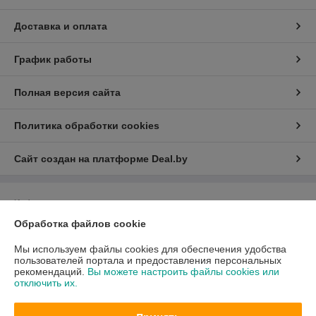
Доставка и оплата
График работы
Полная версия сайта
Политика обработки cookies
Сайт создан на платформе Deal.by
Информация для покупателя
Обработка файлов cookie
Юридическое лицо:
Общество с ограниченной ответственностью «Квок
Фиш»
Минск, ул. Лещинского 14А пав.232
Мы используем файлы cookies для обеспечения удобства
пользователей портала и предоставления персональных
Регистрационный номер ЕГР: 193925453
рекомендаций.
Вы можете настроить файлы cookies или
отключить их.
УНП: 193925453
Регистрационный орган: Минский горисполком