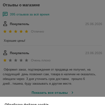
Отзывы о магазине
395 отзывов за всё время
Покупатель
25.06.2026
Отлично
Хорошие цены!
Покупатель
23.06.2026
Очень плохо
Оформил заказ, подтверждения от продавца не получил, на 
следующий  день позвонил сам, товара в наличии не оказалось, 
обещали через  3 дня уточнить срок доставки,  прошло 6 
дней...тишина, буду заказывать в другом месте.
Показать все отзывы
Обработка файлов cookie