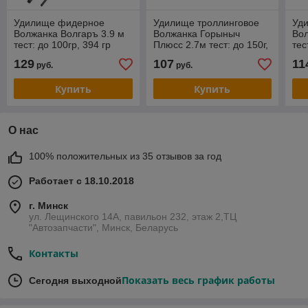
Удилище фидерное
Удилище троллинговое
Уд
Волжанка Волгаръ 3.9 м
Волжанка Горыныч
Вол
тест: до 100гр, 394 гр
Плюсс 2.7м тест: до 150г,
тес
270 гр
129
107
11
руб.
руб.
Купить
Купить
О нас
100% положительных из 35 отзывов за год
Работает с 18.10.2018
г. Минск
ул. Лещинского 14А, павильон 232, этаж 2,ТЦ
"Автозапчасти", Минск, Беларусь
Контакты
Показать весь график работы
Сегодня выходной