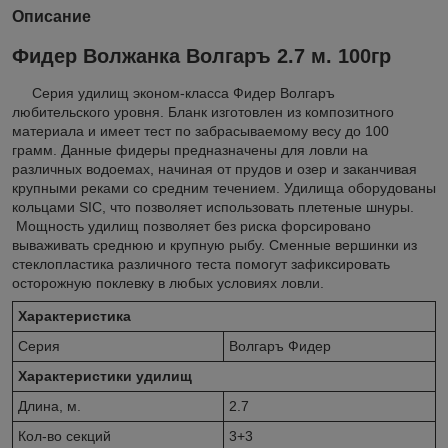
Описание
Фидер Волжанка Волгаръ 2.7 м. 100гр
Серия удилищ эконом-класса Фидер Волгаръ
любительского уровня. Бланк изготовлен из композитного
материала и имеет тест по забрасываемому весу до 100
грамм. Данные фидеры предназначены для ловли на
различных водоемах, начиная от прудов и озер и заканчивая
крупными реками со средним течением. Удилища оборудованы
кольцами SIC, что позволяет использовать плетеные шнуры.
Мощность удилищ позволяет без риска форсировано
вываживать среднюю и крупную рыбу. Сменные вершинки из
стеклопластика различного теста помогут зафиксировать
осторожную поклевку в любых условиях ловли.
Характеристика
Серия
Волгаръ Фидер
Характеристики удилищ
Длина, м.
2.7
Кол-во секций
3+3