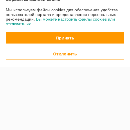
О нас
Мы используем файлы cookies для обеспечения удобства
пользователей портала и предоставления персональных
Контакты
рекомендаций.
Вы можете настроить файлы cookies или
отключить их.
Доставка и оплата
Принять
График работы
Отклонить
Полная версия сайта
Политика обработки cookies
Сайт создан на платформе Deal.by
Информация для покупателя
Юридическое лицо:
Общество с ограниченной ответственностью «Квок
Фиш»
Минск, ул. Лещинского 14А пав.232