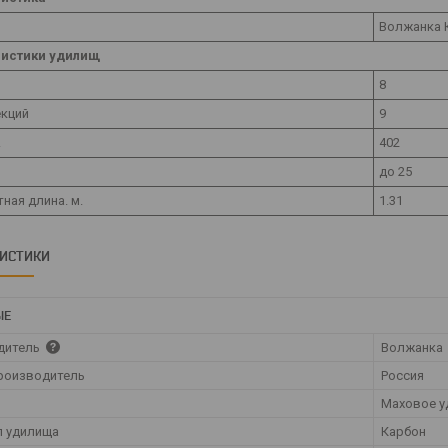
Волжанка 
ристики удилищ
8
екций
9
.
402
до 25
ная длина. м.
1.31
РИСТИКИ
ЫЕ
дитель
Волжанка
роизводитель
Россия
Маховое у
л удилища
Карбон