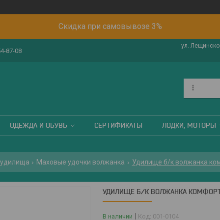
Скидка при самовывозе 3%
ул. Лещинског
54-87-08
ОДЕЖДА И ОБУВЬ
СЕРТИФИКАТЫ
ЛОДКИ, МОТОРЫ
 удилища
Маховые удочки волжанка
Удилище б/к волжанка ком
УДИЛИЩЕ Б/К ВОЛЖАНКА КОМФОРТ 
В наличии
Код:
001-0104