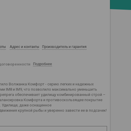
боты
Адрес и контакты
Производитель и гарантия
договоренности
Подробнее
ило Волжанка Комфорт - серию легких и надежных
ми IM8 и IM9, что позволило максимально уменьшить
препрега обеспечивает удилищу комбинированный строй –
 балансировка Комфорта и противоскользящее покрытие
. Удилище, даже оснащенное
движения крупной рыбы и уверенно завести ее в подсачек!