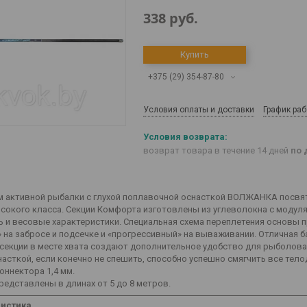
338
руб.
Купить
+375 (29) 354-87-80
Условия оплаты и доставки
График ра
возврат товара в течение 14 дней
по 
 активной рыбалки с глухой поплавочной оснасткой ВОЛЖАНКА посвят
сокого класса. Секции Комфорта изготовлены из углеволокна с модуля
ь и весовые характеристики. Специальная схема переплетения основы 
 на забросе и подсечке и «прогрессивный» на вываживании. Отличная
 секции в месте хвата создают дополнительное удобство для рыболова
насткой, если конечно не спешить, способно успешно смягчить все тело
оннектора 1,4 мм.
редставлены в длинах от 5 до 8 метров.
ристика