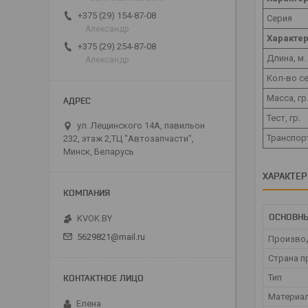
+375 (29) 154-87-08
Серия
Александр
Характе
+375 (29) 254-87-08
Длина, м.
Александр
Кол-во с
Масса, гр
Тест, гр.
ул. Лещинского 14А, павильон
Транспорт
232, этаж 2,ТЦ "Автозапчасти",
Минск, Беларусь
ХАРАКТЕ
ОСНОВН
KVOK.BY
5629821@mail.ru
Произво
Страна п
Тип
Материа
Елена