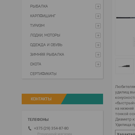
РЫБАЛКА
КАРПФИШИНГ
ТУРИЗМ
ЛОДКИ, МОТОРЫ
ОДЕЖДА И ОБУВЬ
ЗИМНЯЯ РЫБАЛКА
ОХОТА
СЕРТИФИКАТЫ
Любителям
удилищ вы
конусност
КОНТАКТЫ
«быстрый»
на нижней
тонкой ос
Диаметр к
Удилища п
+375 (29) 354-87-80
Характе
Розничный магазин