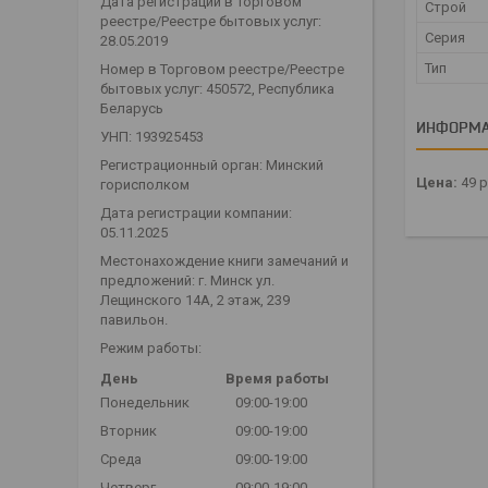
Дата регистрации в Торговом
Строй
реестре/Реестре бытовых услуг:
Серия
28.05.2019
Тип
Номер в Торговом реестре/Реестре
бытовых услуг: 450572, Республика
Беларусь
ИНФОРМА
УНП: 193925453
Регистрационный орган: Минский
Цена:
49
р
горисполком
Дата регистрации компании:
05.11.2025
Местонахождение книги замечаний и
предложений: г. Минск ул.
Лещинского 14А, 2 этаж, 239
павильон.
Режим работы:
День
Время работы
Понедельник
09:00-19:00
Вторник
09:00-19:00
Среда
09:00-19:00
Четверг
09:00-19:00