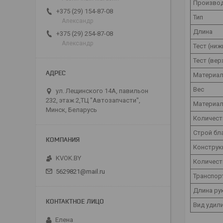
Произво
+375 (29) 154-87-08
Тип
Александр
Длина
+375 (29) 254-87-08
Александр
Тест (ниж
Тест (вер
Материа
Вес
ул. Лещинского 14А, павильон
232, этаж 2,ТЦ "Автозапчасти",
Материал
Минск, Беларусь
Количест
Строй бл
Конструк
KVOK.BY
Количест
5629821@mail.ru
Транспор
Длина ру
Вид удил
Елена