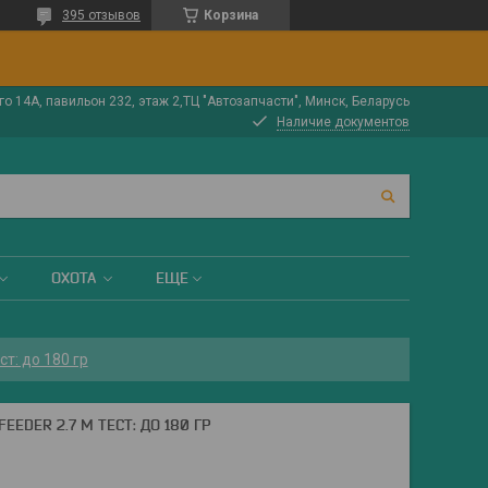
395 отзывов
Корзина
о 14А, павильон 232, этаж 2,ТЦ "Автозапчасти", Минск, Беларусь
Наличие документов
ОХОТА
ЕЩЕ
ст: до 180 гр
EDER 2.7 М ТЕСТ: ДО 180 ГР