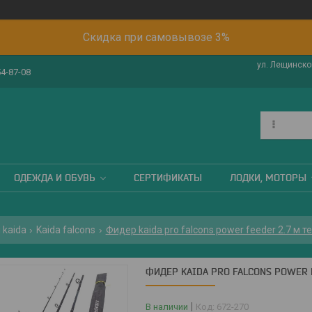
Скидка при самовывозе 3%
ул. Лещинског
54-87-08
ОДЕЖДА И ОБУВЬ
СЕРТИФИКАТЫ
ЛОДКИ, МОТОРЫ
kaida
Kaida falcons
Фидер kaida pro falcons power feeder 2.7 м те
ФИДЕР KAIDA PRO FALCONS POWER FE
В наличии
Код:
672-270