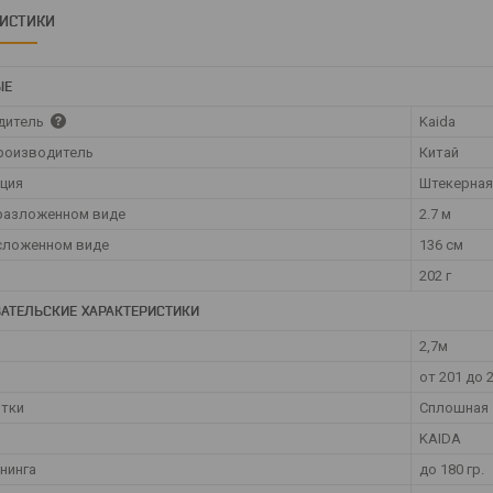
РИСТИКИ
ЫЕ
дитель
Kaida
роизводитель
Китай
ция
Штекерная
разложенном виде
2.7 м
сложенном виде
136 см
202 г
АТЕЛЬСКИЕ ХАРАКТЕРИСТИКИ
2,7м
от 201 до 
ятки
Сплошная
KAIDA
ннинга
до 180 гр.