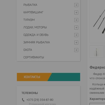
РЫБАЛКА
КАРПФИШИНГ
ТУРИЗМ
ЛОДКИ, МОТОРЫ
ОДЕЖДА И ОБУВЬ
ЗИМНЯЯ РЫБАЛКА
ОХОТА
СЕРТИФИКАТЫ
Фидерно
Фидер К
КОНТАКТЫ
что спокой
Кольца им
надёжный 
сменными 
Характер
+375 (29) 354-87-80
Розничный магазин