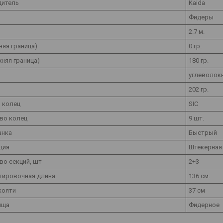
дитель
Kaida
Фидеры
2.7 м.
няя граница)
0 гр.
хняя граница)
180 гр.
л
углеволокн
202 гр.
 колец
SIC
во колец
9 шт.
анка
Быстрый
ция
Штекерная
во секций, шт
2+3
тировочная длина
136 см.
кояти
37 см
ища
Фидерное