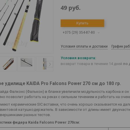
49
руб.
Купить
+375 (29) 354-87-80
Условия оплаты и доставки
График ра
возврат товара в течение 14 дней
по 
е удилище KAIDA Pro Falcons Power 270 см до 180 гр.
айда Фалконс (Фалькон) в бланке увеличили модульность карбона и он 
но позволит работать на реках с сильным течением и работать на очень
еют керамические SIC вставки, что очень хорошо сказывается на дальн
винтовой катушкодержатель. В зависимости от длины имеет двухчастн
вершинками разных тестов.
истики фидера Kaida
Falcons Power 270см: