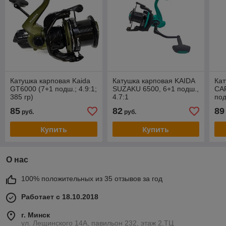
Катушка карповая Kaida
Катушка карповая KAIDA
Кат
GT6000 (7+1 подш.; 4.9:1;
SUZAKU 6500, 6+1 подш.,
CA
385 гр)
4.7:1
под
85
82
89
руб.
руб.
Купить
Купить
О нас
100% положительных из 35 отзывов за год
Работает с 18.10.2018
г. Минск
ул. Лещинского 14А, павильон 232, этаж 2,ТЦ