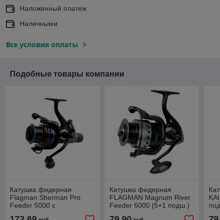
Наложенный платеж
Наличными
Все условия оплаты
Подобные товары компании
Катушка фидерная
Катушка фидерная
Кат
Flagman Sherman Pro
FLAGMAN Magnum River
KA
Feeder 5000 с
Feeder 6000 (5+1 подш.)
под
байтранером (5+1 подш.)
173,69
79,90
79