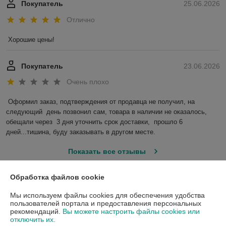
Покупатель
25.06.2026
Отлично
Хорошие цены!
Покупатель
23.06.2026
Очень плохо
Оформил заказ, подтверждения от продавца не получил, на 
следующий  день позвонил сам, товара в наличии не оказалось, 
обещали через  3 дня уточнить срок доставки,  прошло 6 
дней...тишина, буду заказывать в другом месте.
Показать все отзывы
Обработка файлов cookie
О нас
Мы используем файлы cookies для обеспечения удобства
пользователей портала и предоставления персональных
Контакты
рекомендаций.
Вы можете настроить файлы cookies или
отключить их.