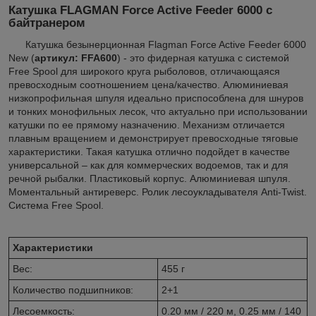
Катушка FLAGMAN Force Active Feeder 6000 с
байтранером
Катушка безынерционная Flagman Force Active Feeder 6000
New (
артикул:
FFA600
) - это фидерная катушка с системой
Free Spool для широкого круга рыболовов, отличающаяся
превосходным соотношением цена/качество. Алюминиевая
низкопрофильная шпуля идеально приспособлена для шнуров
и тонких монофильных лесок, что актуально при использовании
катушки по ее прямому назначению. Механизм отличается
плавным вращением и демонстрирует превосходные тяговые
характеристики. Такая катушка отлично подойдет в качестве
универсальной – как для коммерческих водоемов, так и для
речной рыбалки. Пластиковый корпус. Алюминиевая шпуля.
Моментальный антиреверс. Ролик лесоукладывателя Anti-Twist.
Система Free Spool.
Характеристики
Вес:
455 г
Количество подшипников:
2+1
Лесоемкость:
0.20 мм / 220 м, 0.25 мм / 140