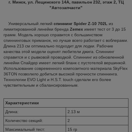
г. Минск, ул. Лещинского 14А, павильон 232, этаж 2, ТЦ
"Автозапчасти"
Универсальный легкий
спиннинг Spider Z-10 702L
из
лимитированной линейки бренда
Zemex
имеет тест от 3 до 15
грамм. Модель хорошо справится с большинством
спиннинговых приманок, но лучше всего работает с воблерами.
Длина 213 см оптимально подходит для лодки. Рабочие
качества этой модели оценят любители джига. Спиннинг
справится и с рывковой проводкой. Спиннинг из обновленной
линейки Спайдер имеет легкий бланк с пустотелой вершинкой.
Использование современного композитного материала SkyFlex
36TON позволило добиться высокой прочности спиннинга.
Технологии EVO Light и H.S.T. touch сделали его более
чувствительным и сбалансированным.
Характеристики
Длина:
2.13 м
Количество секций:
2
Максимальный тест:
15 гр