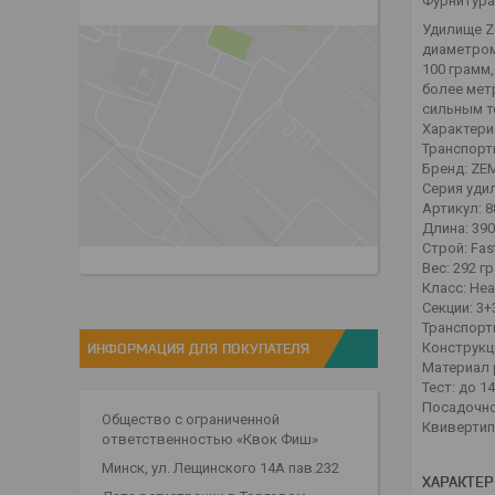
Фурнитура:
Удилище Ze
диаметром
100 грамм,
более мет
сильным т
Характерис
Транспорт
Бренд: ZE
Серия удил
Артикул: 
Длина: 390
Строй: Fas
Вес: 292 гр
Класс: Hea
Секции: 3+
Транспортн
Конструкц
ИНФОРМАЦИЯ ДЛЯ ПОКУПАТЕЛЯ
Материал 
Тест: до 14
Посадочно
Общество с ограниченной
Квивертипы
ответственностью «Квок Фиш»
Минск, ул. Лещинского 14А пав.232
ХАРАКТЕ