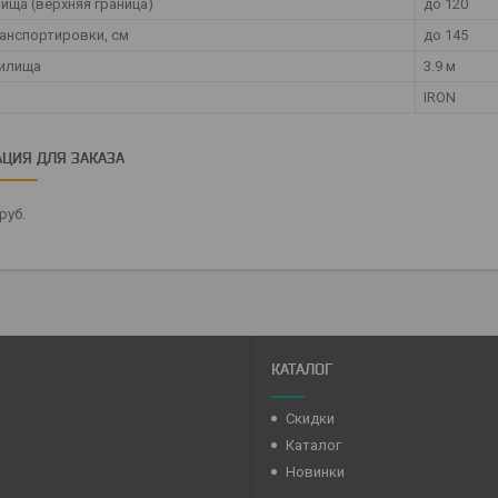
лища (верхняя граница)
до 120
анспортировки, см
до 145
дилища
3.9 м
IRON
ЦИЯ ДЛЯ ЗАКАЗА
руб.
КАТАЛОГ
Скидки
Каталог
Новинки