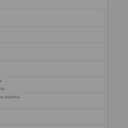
t
300
но (карбон)