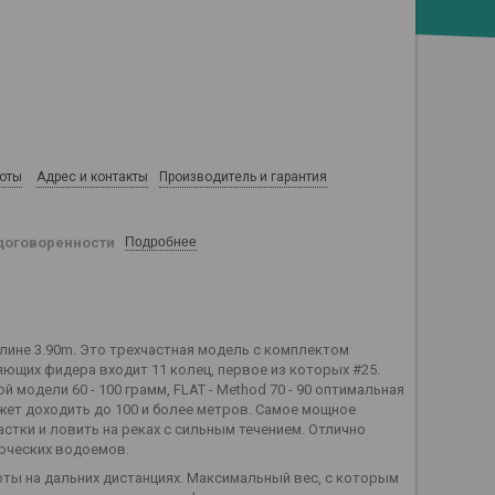
боты
Адрес и контакты
Производитель и гарантия
договоренности
Подробнее
 длине 3.90m. Это трехчастная модель с комплектом
яющих фидера входит 11 колец, первое из которых #25.
модели 60 - 100 грамм, FLAT - Method 70 - 90 оптимальная
ожет доходить до 100 и более метров. Самое мощное
стки и ловить на реках с сильным течением. Отлично
ерческих водоемов.
ты на дальних дистанциях. Максимальный вес, с которым