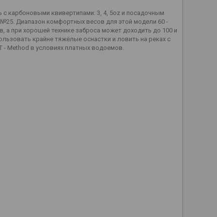
ль с карбоновыми квивертипами: 3, 4, 5oz и посадочным
 №25. Диапазон комфортных весов для этой модели 60 -
ов, а при хорошей технике заброса может доходить до 100 и
ользовать крайне тяжёлые оснастки и ловить на реках с
T - Method в условиях платных водоемов.