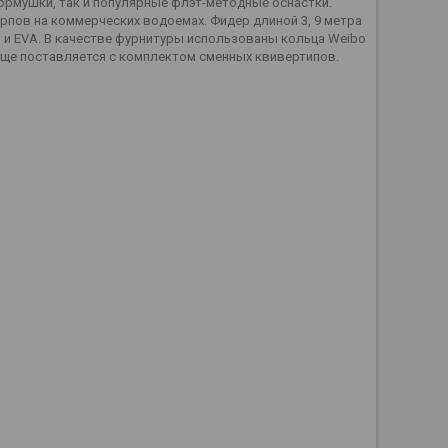
кормушки, так и популярные флэт-методные оснастки.
рпов на коммерческих водоемах. Фидер длиной 3, 9 метра
и и EVA. В качестве фурнитуры использованы кольца Weibo
лище поставляется с комплектом сменных квивертипов.