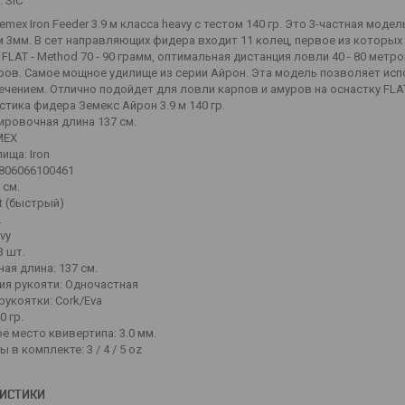
 SiC
mex Iron Feeder 3.9 м класса heavy с тестом 140 гр. Это 3-частная моде
 3мм. В сет направляющих фидера входит 11 колец, первое из которых
 FLAT - Method 70 - 90 грамм, оптимальная дистанция ловли 40 - 80 метр
ров. Самое мощное удилище из серии Айрон. Эта модель позволяет исп
ечением. Отлично подойдет для ловли карпов и амуров на оснастку FLA
тика фидера Земекс Айрон 3.9 м 140 гр.
ировочная длина 137 см.
MEX
ища: Iron
8806066100461
 см.
t (быстрый)
.
vy
3 шт.
ая длина: 137 см.
ия рукояти: Одночастная
рукоятки: Cork/Eva
0 гр.
е место квивертипа: 3.0 мм.
 в комплекте: 3 / 4 / 5 oz
РИСТИКИ