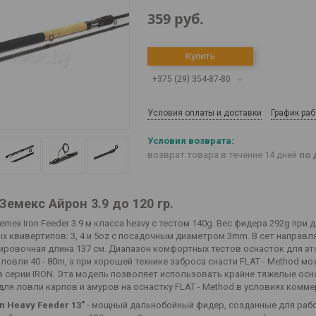
359
руб.
Купить
+375 (29) 354-87-80
Условия оплаты и доставки
График ра
возврат товара в течение 14 дней
по 
Земекс Айрон 3.9 до 120 гр.
mex Iron Feeder 3.9 м класса heavy с тестом 140g. Вес фидера 292g при
х квивертипов: 3, 4 и 5oz с посадочным диаметром 3mm. В сет направл
ровочная длина 137 см. Диапазон комфортных тестов оснасток для этой 
ловли 40 - 80m, а при хорошей технике заброса снасти FLAT - Method м
з серии IRON. Эта модель позволяет использовать крайне тяжелые осна
для ловли карпов и амуров на оснастку FLAT - Method в условиях комм
n Heavy Feeder 13"
- мощный дальнобойный фидер, созданные для рабо