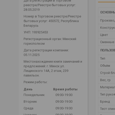
Дата регистрации в Торговом
реестре/Реестре бытовых услуг:
28.05.2019
ОСНОВН
Номер в Торговом реестре/Реестре
Произво
бытовых услуг: 450572, Республика
Беларусь
Конструк
УНП: 193925453
Цвет
Регистрационный орган: Минский
Сменные 
горисполком
ПОЛЬЗОВ
Дата регистрации компании:
05.11.2025
Тип
Местонахождение книги замечаний и
Объём
предложений: г. Минск ул.
Лещинского 14А, 2 этаж, 239
Строй бл
павильон.
Вес, гр
Режим работы:
Материа
День
Время работы
Тип руко
Понедельник
09:00-19:00
Бренд
Вторник
09:00-19:00
Среда
09:00-19:00
Тест спи
Четверг
09:00-19:00