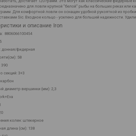
работать, достигает 120 грамм. Это могут как классические фидерные 
редназначено для ловли крупной "белой" рыбы на больших реках или ка
 грамм. Для комфортной ловли он оснащен удобной рукояткой из пробк
вставками Sic. Входное кольцо - усилено для большей надежности. Уди
ристики и описание Iron
а: 8806066100454
5
: донная/фидерная
яти(см): 58
 390
о секций: 3+3
 карбон
й диаметр вершинки (мм): 2,3
ork+Eva
t
20
нения колен: штекерное
ая длина (см): 138