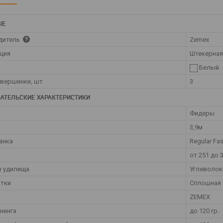
ЫЕ
дитель
Zemex
ция
Штекерная
Белый
вершинки, шт
3
АТЕЛЬСКИЕ ХАРАКТЕРИСТИКИ
Фидеры
3,9м
анка
Regular Fas
от 251 до 
л удилища
Углеволок
ятки
Сплошная
ZEMEX
ннинга
до 120 гр.