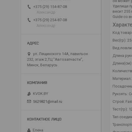
он может 
Удилище п
+375 (29) 154-87-08
весит 255
Александр
Guide со 
+375 (29) 254-87-08
Характе
Александр
Код товар
Вес(гр): 25
Вид ловли
ул. Лещинского 14А, павильон
Длина руко
232, этаж 2,ТЦ "Автозапчасти",
Длина(см):
Минск, Беларусь
Количеств
Материал:
Посадочны
KVOK.BY
Рукоять: C
Строй: Fas
5629821@mail.ru
Тест(гр): 1
Тип соеди
Транспортн
Елена