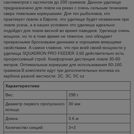
сантиметров с кастингом до 200 граммов. Данное удилище
предназначено для ловли на реках с очень сильным течением
сверх тяжелыми кормушками. Для тех рыболовов, кто
практикует ловлю в Европе, это удилище будет незаменим при
ловле усача, а в наших условиях это удилище идеально
подойдет для ловли весной во время паводков. Удилище очень
мощное, но то в тоже время не тяжелое, оно обладает
прекрасными бросковыми данными и хорошими вяжущими
свойствами. А самое главное, что при всей своей мощности у
удилища SQUADRON PRO FEEDER 3,60 действительно есть
прогрессивный строй. Комфортная дистанция ловли 30-60
метров. Оптимальные кормушки для использования 60-160
граммов.В комплекте идут три дополнительных кончика из
карбона разной жесткости: 2C, 3C, 5C oz
Характеристики
Вес:
298 г
Диаметр первого пропускного
30 мм
кольца:
Длина:
3.6 м
Количество секций:
3+3