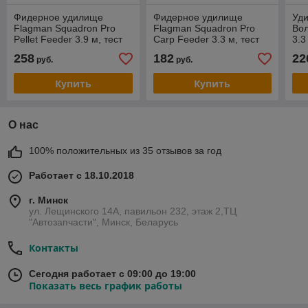
Фидерное удилище
Фидерное удилище
Уд
Flagman Squadron Pro
Flagman Squadron Pro
Во
Pellet Feeder 3.9 м, тест
Сarp Feeder 3.3 м, тест
3.3
до 90 гр, 348 гр.
до 90г, 232г.
гр.
258
182
22
руб.
руб.
Купить
Купить
О нас
100% положительных из 35 отзывов за год
Работает с 18.10.2018
г. Минск
ул. Лещинского 14А, павильон 232, этаж 2,ТЦ
"Автозапчасти", Минск, Беларусь
Контакты
Сегодня работает с 09:00 до 19:00
Показать весь график работы