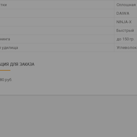
ятки
Сплошная
DAIWA
NINJA-X
Быстрый
ннинга
до 150 гр.
л удилища
Углеволок
ЦИЯ ДЛЯ ЗАКАЗА
,80
руб.