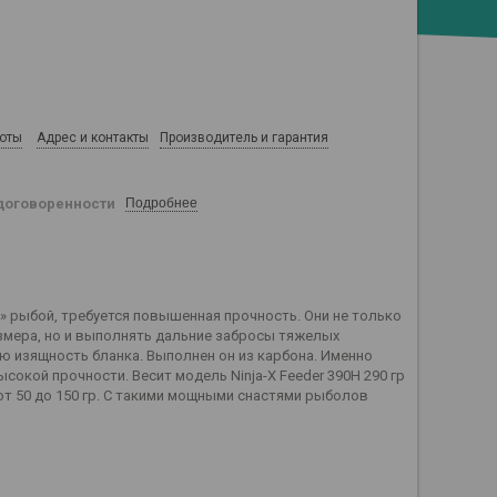
боты
Адрес и контакты
Производитель и гарантия
договоренности
Подробнее
рыбой, требуется повышенная прочность. Они не только
мера, но и выполнять дальние забросы тяжелых
ю изящность бланка. Выполнен он из карбона. Именно
окой прочности. Весит модель Ninja-X Feeder 390H 290 гр
от 50 до 150 гр. С такими мощными снастями рыболов