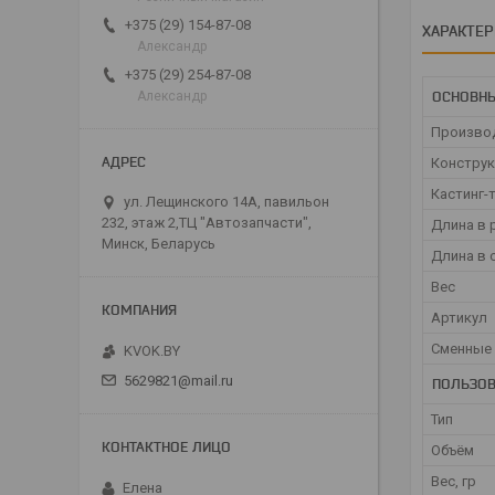
+375 (29) 154-87-08
ХАРАКТЕ
Александр
+375 (29) 254-87-08
ОСНОВН
Александр
Произво
Конструк
Кастинг-
ул. Лещинского 14А, павильон
232, этаж 2,ТЦ "Автозапчасти",
Длина в 
Минск, Беларусь
Длина в 
Вес
Артикул
Сменные 
KVOK.BY
5629821@mail.ru
ПОЛЬЗОВ
Тип
Объём
Вес, гр
Елена