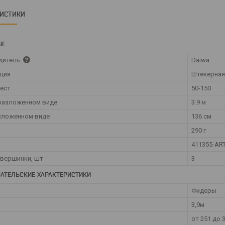
РИСТИКИ
ЫЕ
дитель
Daiwa
ция
Штекерная
тест
50-150
разложенном виде
3.9 м
сложенном виде
136 см
290 г
411355-AR
вершинки, шт
3
АТЕЛЬСКИЕ ХАРАКТЕРИСТИКИ
Фидеры
3,9м
от 251 до 