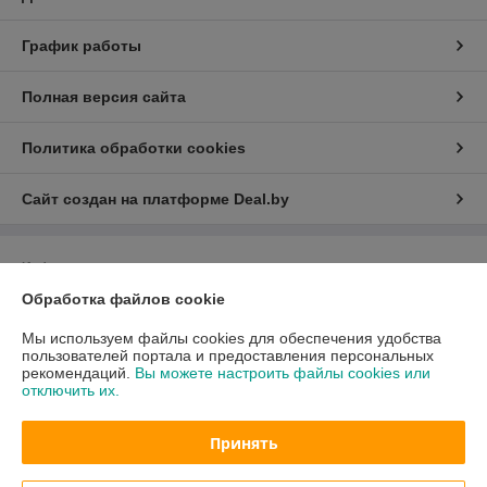
График работы
Полная версия сайта
Политика обработки cookies
Сайт создан на платформе Deal.by
Информация для покупателя
Обработка файлов cookie
Юридическое лицо:
Общество с ограниченной ответственностью «Квок
Фиш»
Минск, ул. Лещинского 14А пав.232
Мы используем файлы cookies для обеспечения удобства
пользователей портала и предоставления персональных
Регистрационный номер ЕГР: 193925453
рекомендаций.
Вы можете настроить файлы cookies или
отключить их.
УНП: 193925453
Регистрационный орган: Минский горисполком
Принять
Дата регистрации компании: 05.11.2025