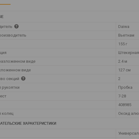
ЫЕ
дитель
Daiwa
роизводитель
Вьетнам
155 г
ция
Штекерная
разложенном виде
2.4 м
сложенном виде
127 см
во секций
2
 рукоятки
Пробка
тест
7-28
408985
 колец
Оксид алю
АТЕЛЬСКИЕ ХАРАКТЕРИСТИКИ
Универса