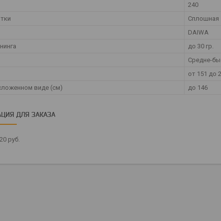
240
ятки
Сплошная
DAIWA
ннинга
до 30 гр.
Средне-б
от 151 до 
сложенном виде (см)
до 146
ЦИЯ ДЛЯ ЗАКАЗА
,20
руб.