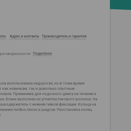
боты
Адрес и контакты
Производитель и гарантия
договоренности
Подробнее
ыла использована недорогая, но в тоже время
т как новичкам, так и довольно опытным
ловли. Применима для лодочного джига на течении и
не. Бланк выполнен из углепластикового волокна. На
ушкодержатель с нижней гайкой фиксации. Кольца на
ование любых лесок и шнуров. Расстановка колец
.