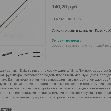
140,20
руб.
+375 (29) 354-87-80
Условия оплаты и доставки
График ра
возврат товара в течение 14 дней
по 
да компания Daiwa выпустила серию удилищ Ninja. При производстве б
ная фурнитура - поэтому все модели имеют минимальную цену. Подойду
стам. Данная модель спиннинга универсальная с приоритетом джиговой 
лубинах. Допускает использование любых оснасток в тестовом диапазо
укояти из высококлассной пробки в классическом виде установлен кат
опорах со вставками из оксида алюминия свободно допускают использ
о распределяет нагрузку как при забросе, так и при вываживании рыбы
РИСТИКИ