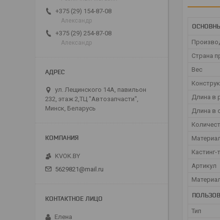
+375 (29) 154-87-08
Александр
ОСНОВН
+375 (29) 254-87-08
Произво
Александр
Страна п
Вес
Конструк
ул. Лещинского 14А, павильон
Длина в 
232, этаж 2,ТЦ "Автозапчасти",
Минск, Беларусь
Длина в 
Количест
Материал
Кастинг-
KVOK.BY
Артикул
5629821@mail.ru
Материал
ПОЛЬЗОВ
Тип
Елена