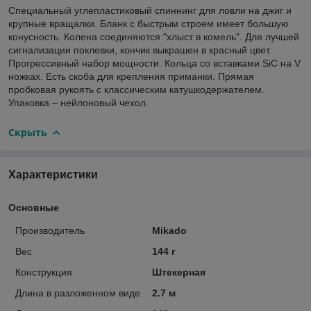
Специальный углепластиковый спиннинг для ловли на джиг и
крупные вращалки. Бланк с быстрым строем имеет большую
конусность. Колена соединяются "хлыст в комель". Для лучшей
сигнализации поклевки, кончик выкрашен в красный цвет.
Прогрессивный набор мощности. Кольца со вставками SiC на V
ножках. Есть скоба для крепления приманки. Прямая
пробковая рукоять с классическим катушкодержателем.
Упаковка – нейлоновый чехол.
Скрыть
Характеристики
Основные
Производитель
Mikado
Вес
144 г
Конструкция
Штекерная
Длина в разложенном виде
2.7 м