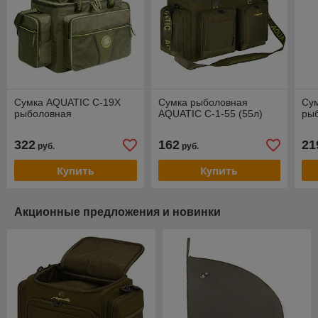
Cумка AQUATIC С-19Х
Cумка рыболовная
Cу
рыболовная
AQUATIC С-1-55 (55л)
ры
322
162
21
руб.
руб.
Купить
Купить
Акционные предложения и новинки