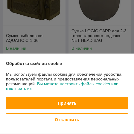
Сумка LOGIC CARP для 2-3
Cумка рыболовная
голов карпового подсака
AQUATIC С-1-36
NET HEAD BAG
В наличии
В наличии
168
49
руб.
руб.
Обработка файлов cookie
Купить
Купить
Мы используем файлы cookies для обеспечения удобства
пользователей портала и предоставления персональных
рекомендаций.
Вы можете настроить файлы cookies или
отключить их.
Принять
Отклонить