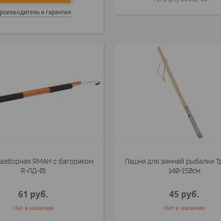
роизводитель и гарантия
азборная ЯМАН с багориком
Пешня для зимней рыбалки Т
Я-ЛД-01
140-150см
61
руб.
45
руб.
Нет в наличии
Нет в наличии