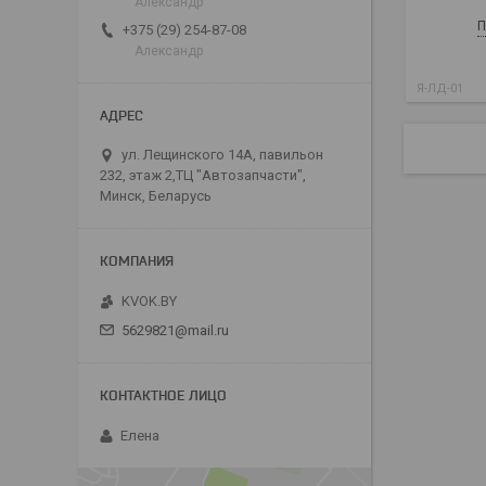
Александр
П
+375 (29) 254-87-08
Александр
Я-ЛД-01
ул. Лещинского 14А, павильон
232, этаж 2,ТЦ "Автозапчасти",
Минск, Беларусь
KVOK.BY
5629821@mail.ru
Елена