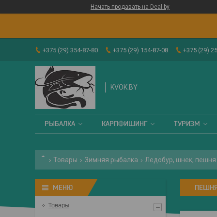
Начать продавать на Deal.by
+375 (29) 354-87-80
+375 (29) 154-87-08
+375 (29) 2
KVOK.BY
РЫБАЛКА
КАРПФИШИНГ
ТУРИЗМ
Товары
Зимняя рыбалка
Ледобур, шнек, пешня
ПЕШН
Товары