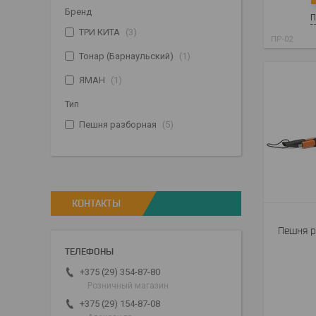
Бренд
П
ТРИ КИТА
3
ПР-02
Тонар (Барнаульский)
1
ЯМАН
1
Тип
Пешня разборная
5
КОНТАКТЫ
Пешня р
+375 (29) 354-87-80
Розничный магазин
+375 (29) 154-87-08