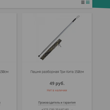
130см
Пешня разборная Три Кита 150см
49
руб.
Нет в наличии
я
Производитель и гарантия
+375 (29) 354-87-80