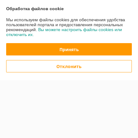
Обработка файлов cookie
Контакты
Мы используем файлы cookies для обеспечения удобства
пользователей портала и предоставления персональных
Доставка и оплата
рекомендаций.
Вы можете настроить файлы cookies или
отключить их.
График работы
Принять
Полная версия сайта
Отклонить
Политика обработки cookies
Сайт создан на платформе Deal.by
Информация для покупателя
Юридическое лицо:
Общество с ограниченной ответственностью «Квок
Фиш»
Минск, ул. Лещинского 14А пав.232
Регистрационный номер ЕГР: 193925453