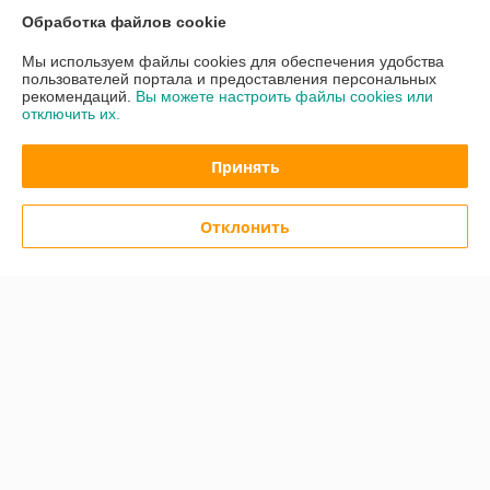
Обработка файлов cookie
Контакты
Мы используем файлы cookies для обеспечения удобства
пользователей портала и предоставления персональных
Доставка и оплата
рекомендаций.
Вы можете настроить файлы cookies или
отключить их.
График работы
Принять
Полная версия сайта
Отклонить
Политика обработки cookies
Сайт создан на платформе Deal.by
Информация для покупателя
Юридическое лицо:
Общество с ограниченной ответственностью «Квок
Фиш»
Минск, ул. Лещинского 14А пав.232
Регистрационный номер ЕГР: 193925453