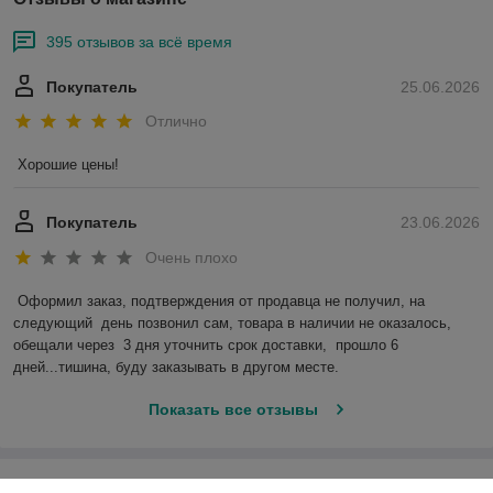
395 отзывов за всё время
Покупатель
25.06.2026
Отлично
Хорошие цены!
Покупатель
23.06.2026
Очень плохо
Оформил заказ, подтверждения от продавца не получил, на 
следующий  день позвонил сам, товара в наличии не оказалось, 
обещали через  3 дня уточнить срок доставки,  прошло 6 
дней...тишина, буду заказывать в другом месте.
Показать все отзывы
О нас