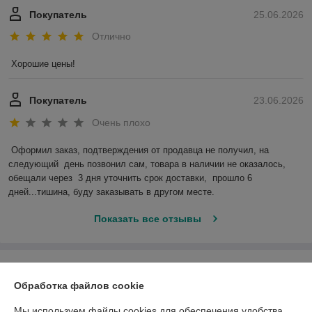
Покупатель
25.06.2026
Отлично
Хорошие цены!
Покупатель
23.06.2026
Очень плохо
Оформил заказ, подтверждения от продавца не получил, на 
следующий  день позвонил сам, товара в наличии не оказалось, 
обещали через  3 дня уточнить срок доставки,  прошло 6 
дней...тишина, буду заказывать в другом месте.
Показать все отзывы
О нас
Обработка файлов cookie
Контакты
Мы используем файлы cookies для обеспечения удобства