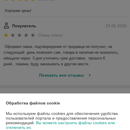
Хорошие цены!
Покупатель
23.06.2026
Очень плохо
Оформил заказ, подтверждения от продавца не получил, на 
следующий  день позвонил сам, товара в наличии не оказалось, 
обещали через  3 дня уточнить срок доставки,  прошло 6 
дней...тишина, буду заказывать в другом месте.
Показать все отзывы
О нас
Обработка файлов cookie
Контакты
Мы используем файлы cookies для обеспечения удобства
пользователей портала и предоставления персональных
Доставка и оплата
рекомендаций.
Вы можете настроить файлы cookies или
отключить их.