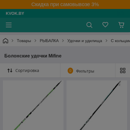
Скидка при самовывозе 3%
KVOK.BY
Товары
РЫБАЛКА
Удочки и удилища
С кольца
Болонские удочки Mifine
Сортировка
0
Фильтры