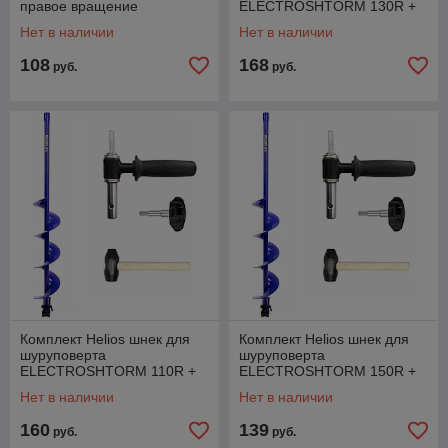
правое вращение
ELECTROSHTORM 130R +
адаптер АШ20ПС +
Нет в наличии
Нет в наличии
молоточек
108
168
руб.
руб.
Комплект Helios шнек для
Комплект Helios шнек для
шуруповерта
шуруповерта
ELECTROSHTORM 110R +
ELECTROSHTORM 150R +
адаптер АШ20ПС +
адаптер АШ20ПС +
Нет в наличии
Нет в наличии
молоточек
молоточек
160
139
руб.
руб.