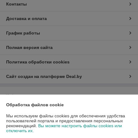
Контакты
Доставка и оплата
График работы
Полная версия сайта
Политика обработки cookies
Сайт создан на платформе Deal.by
Информация для покупателя
Обработка файлов cookie
Юридическое лицо:
Общество с ограниченной ответственностью «Квок
Фиш»
Минск, ул. Лещинского 14А пав.232
Мы используем файлы cookies для обеспечения удобства
пользователей портала и предоставления персональных
Регистрационный номер ЕГР: 193925453
рекомендаций.
Вы можете настроить файлы cookies или
отключить их.
УНП: 193925453